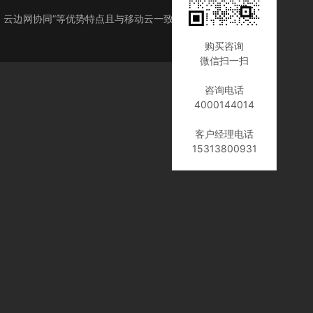
、超大带宽、云边网协同”等优势特点且与移动云一致体验的边缘云服
购买咨询
微信扫一扫
咨询电话
4000144014
客户经理电话
15313800931