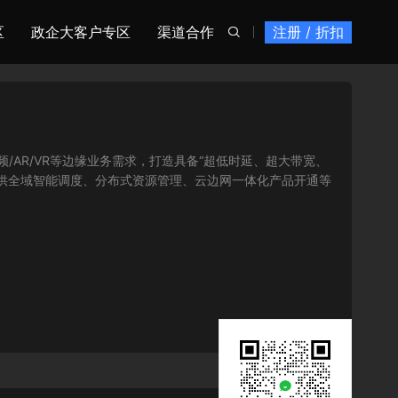
区
政企大客户专区
渠道合作
注册 / 折扣

DN/高清视频/AR/VR等边缘业务需求，打造具备“超低时延、超大带宽、
供全域智能调度、分布式资源管理、云边网一体化产品开通等