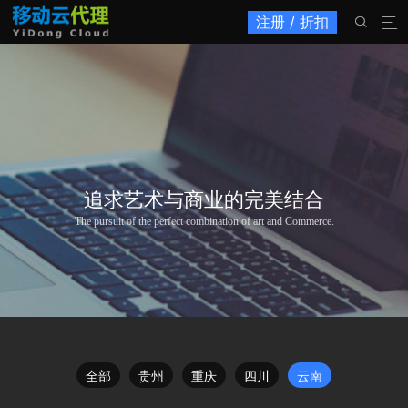
注册 / 折扣


追求艺术与商业的完美结合
The pursuit of the perfect combination of art and Commerce.
全部
贵州
重庆
四川
云南