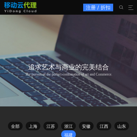
注册 / 折扣


追求艺术与商业的完美结合
The pursuit of the perfect combination of art and Commerce.
全部
上海
江苏
浙江
安徽
江西
山东
福建