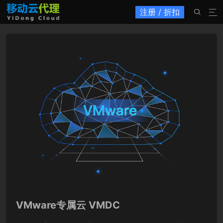
注册 / 折扣


VMware专属云 VMDC