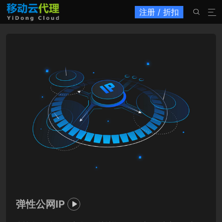
注册 / 折扣


弹性公网IP
